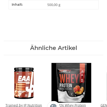
Produkteigenschaft
Wert
Inhalt:
500,00 g
Ähnliche Artikel
Trained by JP Nutrition
GEN Whey Protein
GEN 