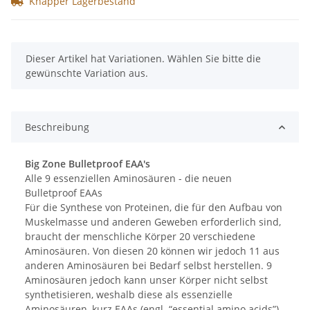
Knapper Lagerbestand
x
Dieser Artikel hat Variationen. Wählen Sie bitte die
gewünschte Variation aus.
Beschreibung
Big Zone Bulletproof EAA's
Alle 9 essenziellen Aminosäuren - die neuen
Bulletproof EAAs
Für die Synthese von Proteinen, die für den Aufbau von
Muskelmasse und anderen Geweben erforderlich sind,
braucht der menschliche Körper 20 verschiedene
Aminosäuren. Von diesen 20 können wir jedoch 11 aus
anderen Aminosäuren bei Bedarf selbst herstellen. 9
Aminosäuren jedoch kann unser Körper nicht selbst
synthetisieren, weshalb diese als essenzielle
Aminosäuren, kurz EAAs (engl. “essential amino acids”),