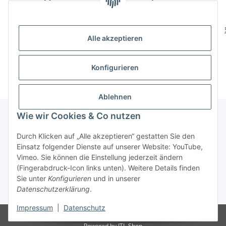
TbjP – EAA + Hydration
Komplex - 1000g
300g
24,90 €
*
34,99 €
*
83,00 € pro 1 kg
34,99 € pro 1 kg
Alle akzeptieren
Alter Preis:
28,95 €
Konfigurieren
Ablehnen
Wie wir Cookies & Co nutzen
Durch Klicken auf „Alle akzeptieren“ gestatten Sie den
Informationen
Einsatz folgender Dienste auf unserer Website: YouTube,
Vimeo. Sie können die Einstellung jederzeit ändern
Gesetzliche Informationen
(Fingerabdruck-Icon links unten). Weitere Details finden
Sie unter
Konfigurieren
und in unserer
Datenschutzerklärung
.
* Alle Preise inkl. gesetzlicher MwSt., zzgl.
Versand
Impressum
|
Datenschutz
© Jörg Rössel Sport Supplements Hattingen
Powered by
JTL-Shop