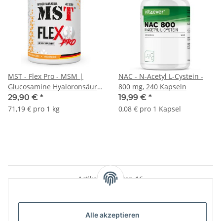
MST - Flex Pro - MSM |
NAC - N-Acetyl L-Cystein -
Glucosamine Hyaloronsäure
800 mg, 240 Kapseln
und Chondroitin |
29,90 €
*
19,99 €
*
hydrolisiertes Kollagen |
71,19 € pro 1 kg
0,08 € pro 1 Kapsel
420 g
Artikel 1 - 16 von 16
Alle akzeptieren