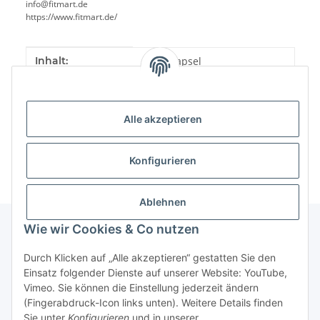
info@fitmart.de
https://www.fitmart.de/
Produkteigenschaft
Wert
Inhalt:
60,00 Kapsel
Alle akzeptieren
Konfigurieren
Ablehnen
Wie wir Cookies & Co nutzen
Informationen
Durch Klicken auf „Alle akzeptieren“ gestatten Sie den
Einsatz folgender Dienste auf unserer Website: YouTube,
Vimeo. Sie können die Einstellung jederzeit ändern
Gesetzliche Informationen
(Fingerabdruck-Icon links unten). Weitere Details finden
Sie unter
Konfigurieren
und in unserer